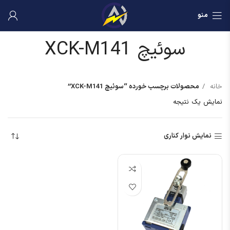
منو
سوئیچ XCK-M141
خانه
محصولات برچسب خورده “سوئیچ XCK-M141”
نمایش یک نتیجه
نمایش نوار کناری