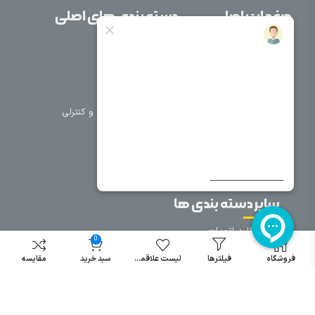
صفحات اصلی
دسته بندی های اصلی
خانه
برق صنعتی
اتوماسیون
درباره ما
تجهیزات تابلویی
تماس با ما
تجهیزات حفاظتی و کنترلی
فروشگاه
روشنایی
سیم و کابل
فریم تابلو
سایر دسته بندی ها
خرید کلید اتومات
0
خرید کنتاکتور
فروشگاه
فیلترها
لیست علاقمندی
سبد خرید
مقایسه
خرید فیوز
مینیاتوری
خرید میکرو
سوئیچ