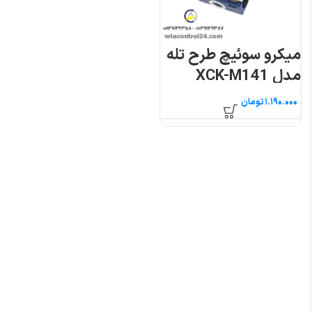
میکرو سوئیچ طرح تله
مدل XCK-M141
تومان