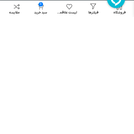
مینیاتوری
0
خرید میکرو
فروشگاه
فیلترها
لیست علاقمندی
سبد خرید
مقایسه
سوئیچ
خرید پدال
صنعتی
تمامی حقوق مطالب و سایت نزد شرکت اریا کنترل میباشد.
© کليه حقوق مادی و معنوی اين سايت متعلق به فروشگاه آریا کنترل ميباشد
| .
. .
|