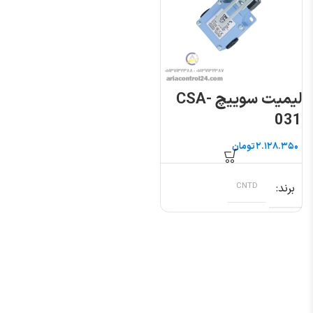
لیمیت سوییچ CSA-
031
تومان
برند
CNTD