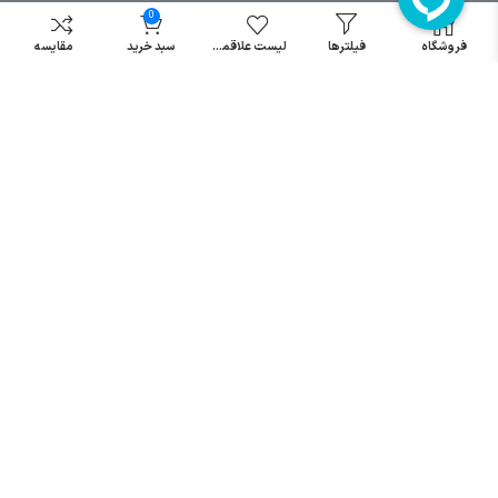
مینیاتوری
0
خرید میکرو
فروشگاه
فیلترها
لیست علاقمندی
سبد خرید
مقایسه
سوئیچ
خرید پدال
صنعتی
تمامی حقوق مطالب و سایت نزد شرکت اریا کنترل میباشد.
© کليه حقوق مادی و معنوی اين سايت متعلق به فروشگاه آریا کنترل ميباشد
| .
. .
|