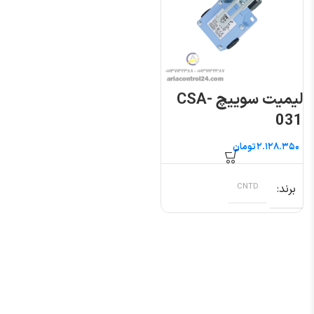
لیمیت سوییچ CSA-
031
تومان
برند
CNTD