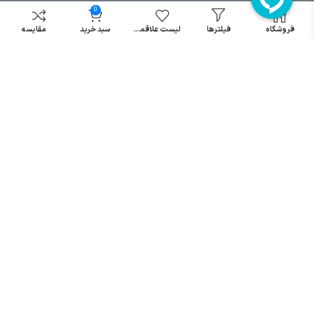
مینیاتوری
0
خرید میکرو
فروشگاه
فیلترها
لیست علاقمندی
سبد خرید
مقایسه
سوئیچ
خرید پدال
صنعتی
تمامی حقوق مطالب و سایت نزد شرکت اریا کنترل میباشد.
© کليه حقوق مادی و معنوی اين سايت متعلق به فروشگاه آریا کنترل ميباشد
| .
. .
|