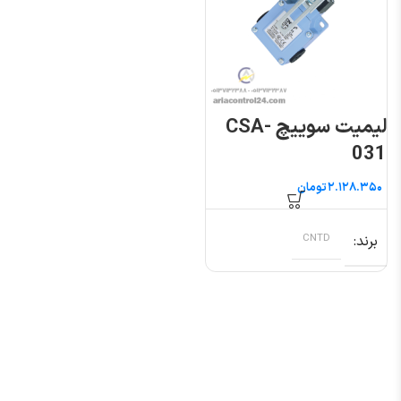
لیمیت سوییچ CSA-
031
تومان
برند
CNTD