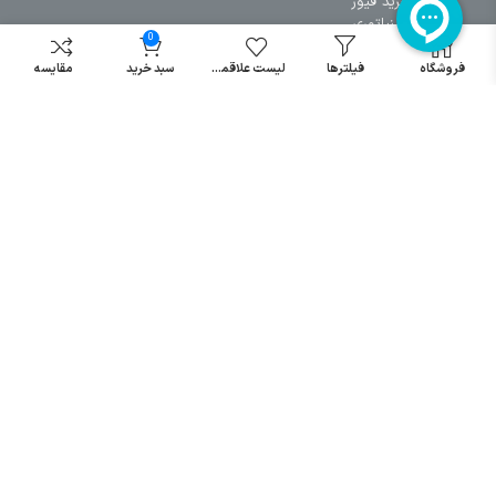
خرید فیوز
مینیاتوری
0
خرید میکرو
فروشگاه
فیلترها
لیست علاقمندی
سبد خرید
مقایسه
سوئیچ
خرید پدال
صنعتی
تمامی حقوق مطالب و سایت نزد شرکت اریا کنترل میباشد.
© کليه حقوق مادی و معنوی اين سايت متعلق به فروشگاه آریا کنترل ميباشد
| .
. .
|