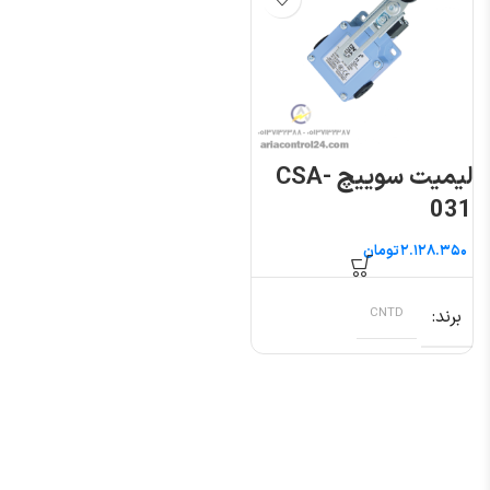
لیمیت سوییچ CSA-
031
تومان
برند
CNTD