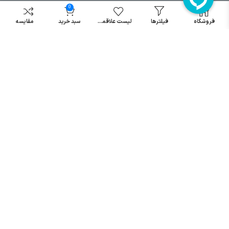
مینیاتوری
0
خرید میکرو
فروشگاه
فیلترها
لیست علاقمندی
سبد خرید
مقایسه
سوئیچ
خرید پدال
صنعتی
تمامی حقوق مطالب و سایت نزد شرکت اریا کنترل میباشد.
© کليه حقوق مادی و معنوی اين سايت متعلق به فروشگاه آریا کنترل ميباشد
| .
. .
|