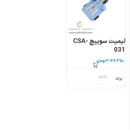
لیمیت سوییچ CSA-
031
تومان
برند
CNTD