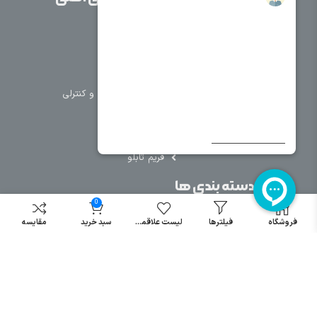
خانه
برق صنعتی
اتوماسیون
درباره ما
تجهیزات تابلویی
تماس با ما
تجهیزات حفاظتی و کنترلی
فروشگاه
روشنایی
سیم و کابل
فریم تابلو
سایر دسته بندی ها
0
خرید کلید اتومات
فروشگاه
فیلترها
لیست علاقمندی
سبد خرید
مقایسه
خرید کنتاکتور
خرید فیوز
مینیاتوری
خرید میکرو
سوئیچ
خرید پدال