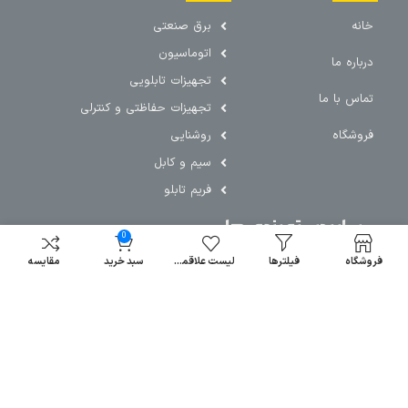
خانه
برق صنعتی
اتوماسیون
درباره ما
تجهیزات تابلویی
تماس با ما
تجهیزات حفاظتی و کنترلی
فروشگاه
روشنایی
سیم و کابل
فریم تابلو
سایر دسته بندی ها
0
خرید کلید اتومات
فروشگاه
فیلترها
لیست علاقمندی
سبد خرید
مقایسه
خرید کنتاکتور
خرید فیوز
مینیاتوری
خرید میکرو
سوئیچ
خرید پدال