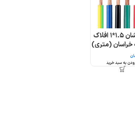
سیم افشان ۱.۵*۱ افلاک
 خراسان (متری)
ان
ودن به سبد خرید