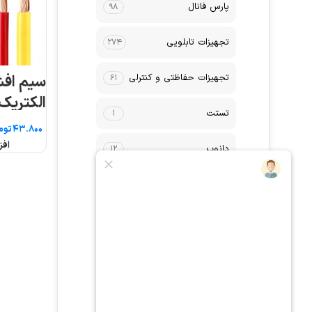
پارس فانال
۹۸
تجهیزات تابلویی
۲۷۴
تجهیزات حفاظتی و کنترلی
۶۱
الکتریک
تستت
۱
توم
افز
دانوب
۱۲
روشنایی
۷۹
سیم و کابل
۷۷
شیوا امواج
۲۱
فریم تابلو برق
۴۰