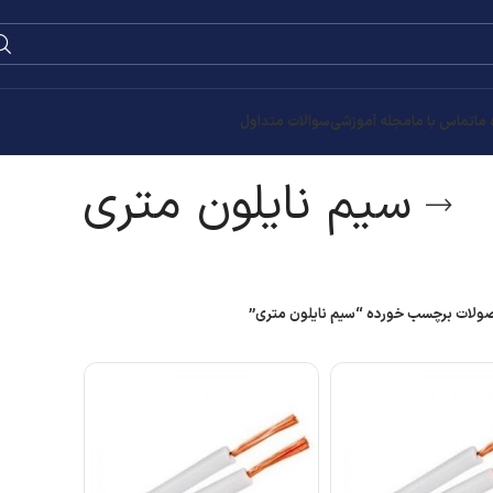
0
۰
تومان
ری