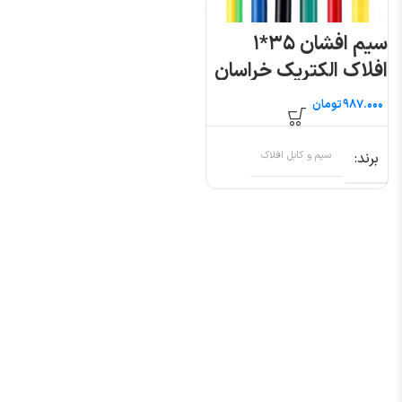
سیم افشان ۳۵*۱
افلاک الکتریک خراسان
تومان
برند
سیم و کابل افلاک