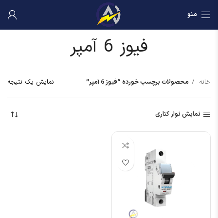
منو
فیوز 6 آمپر
خانه
محصولات برچسب خورده “فیوز 6 آمپر”
نمایش یک نتیجه
نمایش نوار کناری