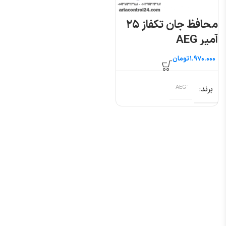
محافظ جان تکفاز ۲۵
آمپر AEG
تومان
برند