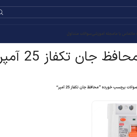
 ما
تماس با ما
مجله آموزشی
سوالات متداول
حافظ جان تکفاز 25 آمپر
لات برچسب خورده “محافظ جان تکفاز 25 آمپر”