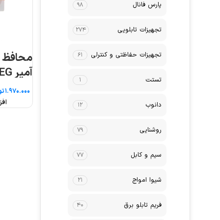
پارس فانال
۹۸
تجهیزات تابلویی
۲۷۴
تجهیزات حفاظتی و کنترلی
۶۱
آمپر AEG
تستت
۱
تو
افز
دانوب
۱۲
روشنایی
۷۹
سیم و کابل
۷۷
شیوا امواج
۲۱
فریم تابلو برق
۴۰