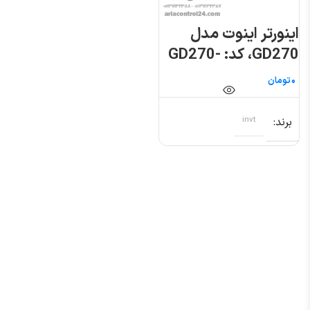
اینورتر اینوت مدل
GD270، کد: GD270-
004-4
تومان
برند
invt