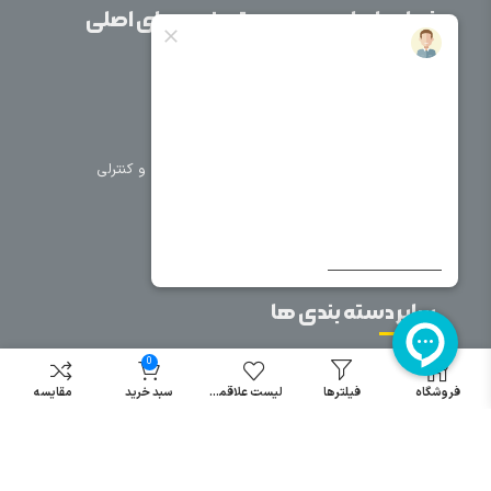
صفحات اصلی
دسته بندی های اصلی
خانه
برق صنعتی
اتوماسیون
درباره ما
تجهیزات تابلویی
تماس با ما
تجهیزات حفاظتی و کنترلی
فروشگاه
روشنایی
سیم و کابل
فریم تابلو
سایر دسته بندی ها
خرید کلید اتومات
0
خرید کنتاکتور
فروشگاه
فیلترها
لیست علاقمندی
سبد خرید
مقایسه
خرید فیوز
مینیاتوری
خرید میکرو
سوئیچ