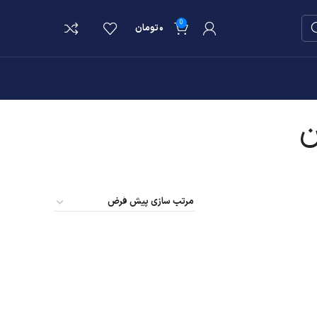
0
۰
تومان
ن