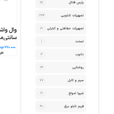
پارس فانال
۹۸
تجهیزات تابلویی
۲۷۴
تجهیزات حفاظتی و کنترلی
۶۱
سانتی‌مت
تستت
۱
توم
افز
دانوب
۱۲
روشنایی
۷۹
سیم و کابل
۷۷
شیوا امواج
۲۱
فریم تابلو برق
۴۰