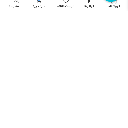
مینیاتوری
فروشگاه
فیلترها
لیست علاقمندی
سبد خرید
مقایسه
خرید میکرو
سوئیچ
خرید پدال
صنعتی
تمامی حقوق مطالب و سایت نزد شرکت اریا کنترل میباشد.
© کليه حقوق مادی و معنوی اين سايت متعلق به فروشگاه آریا کنترل ميباشد
| .
. .
|