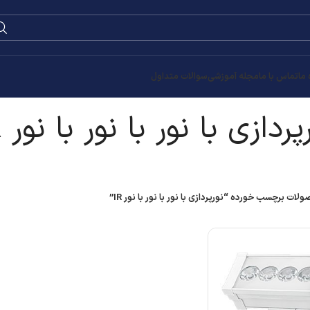
0
۰
تومان
 نور IR