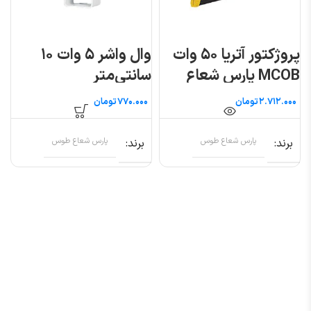
پروژکتور آتریا ۵۰ وات
وال واشر ۵ وات ۱۰
MCOB پارس شعاع
سانتی‌متر
توس
تومان
تومان
برند
پارس شعاع طوس
برند
پارس شعاع طوس