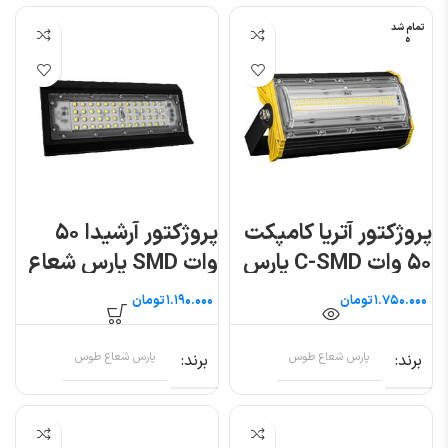
تمام شد
ه
پروژکتور آتریا کامپکت
پروژکتور آرشیدا ۵۰
۵۰ وات C-SMD پارس
وات SMD پارس شعاع
شعاع توس
توس
تومان
تومان
برند
پارس شعاع طوس
برند
پارس شعاع طوس