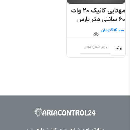
مهتابی کانیک ۲۰ وات
۶۰ سانتی متر پارس
شعاع توس
تومان
برند
پارس شعاع طوس