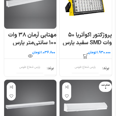
پروژکتور اکوآتریا ۵۰
مهتابی آرمان ۳۸ وات
وات SMD سفید پارس
۱۰۰ سانتی‌متر پارس
شعاع توس
شعاع توس
تومان
تومان
برند
پارس شعاع طوس
برند
پارس شعاع طوس
تمام شد
ه