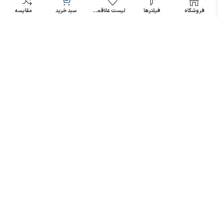
مینیاتوری
فروشگاه
فیلترها
لیست علاقمندی
سبد خرید
مقایسه
خرید میکرو
سوئیچ
خرید پدال
صنعتی
تمامی حقوق مطالب و سایت نزد شرکت اریا کنترل میباشد.
© کليه حقوق مادی و معنوی اين سايت متعلق به فروشگاه آریا کنترل ميباشد
| .
. .
|