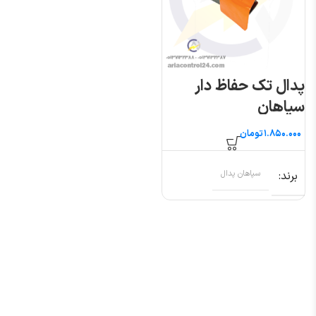
پدال تک حفاظ دار
سپاهان
تومان
برند
سپاهان پدال