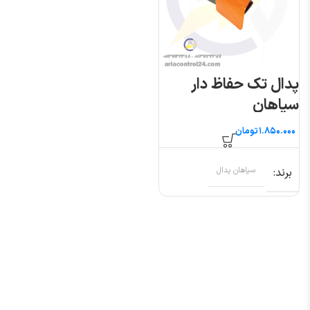
پدال تک حفاظ دار
سپاهان
تومان
برند
سپاهان پدال