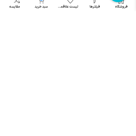
مینیاتوری
فروشگاه
فیلترها
لیست علاقمندی
سبد خرید
مقایسه
خرید میکرو
سوئیچ
خرید پدال
صنعتی
تمامی حقوق مطالب و سایت نزد شرکت اریا کنترل میباشد.
© کليه حقوق مادی و معنوی اين سايت متعلق به فروشگاه آریا کنترل ميباشد
| .
. .
|