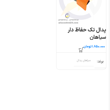
پدال تک حفاظ دار
سپاهان
تومان
برند
سپاهان پدال