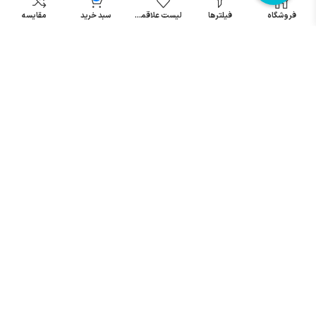
مینیاتوری
فروشگاه
فیلترها
لیست علاقمندی
سبد خرید
مقایسه
خرید میکرو
سوئیچ
خرید پدال
صنعتی
تمامی حقوق مطالب و سایت نزد شرکت اریا کنترل میباشد.
© کليه حقوق مادی و معنوی اين سايت متعلق به فروشگاه آریا کنترل ميباشد
| .
. .
|