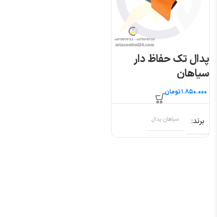
پدال تک حفاظ دار
سپاهان
تومان
برند
سپاهان پدال