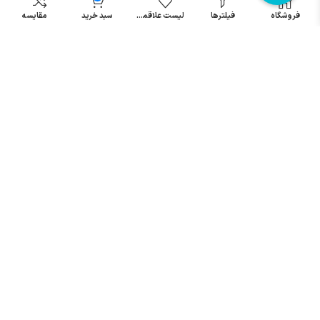
مینیاتوری
فروشگاه
فیلترها
لیست علاقمندی
سبد خرید
مقایسه
خرید میکرو
سوئیچ
خرید پدال
صنعتی
تمامی حقوق مطالب و سایت نزد شرکت اریا کنترل میباشد.
© کليه حقوق مادی و معنوی اين سايت متعلق به فروشگاه آریا کنترل ميباشد
| .
. .
|