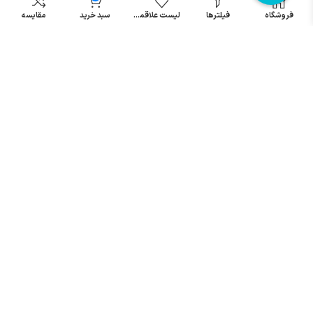
مینیاتوری
فروشگاه
فیلترها
لیست علاقمندی
سبد خرید
مقایسه
خرید میکرو
سوئیچ
خرید پدال
صنعتی
تمامی حقوق مطالب و سایت نزد شرکت اریا کنترل میباشد.
© کليه حقوق مادی و معنوی اين سايت متعلق به فروشگاه آریا کنترل ميباشد
| .
. .
|