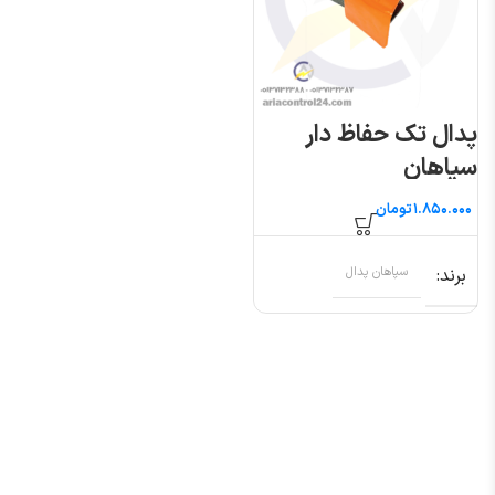
پدال تک حفاظ دار
سپاهان
تومان
برند
سپاهان پدال