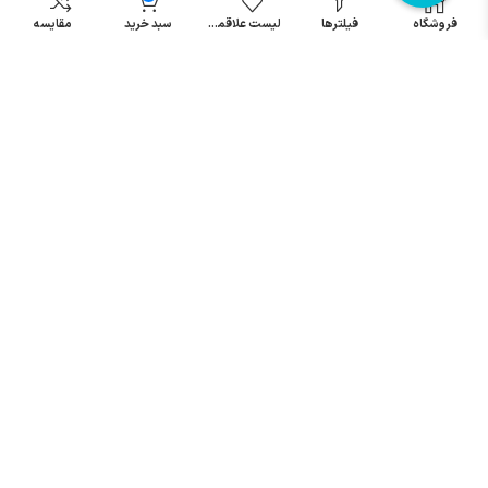
مینیاتوری
فروشگاه
فیلترها
لیست علاقمندی
سبد خرید
مقایسه
خرید میکرو
سوئیچ
خرید پدال
صنعتی
تمامی حقوق مطالب و سایت نزد شرکت اریا کنترل میباشد.
© کليه حقوق مادی و معنوی اين سايت متعلق به فروشگاه آریا کنترل ميباشد
| .
. .
|