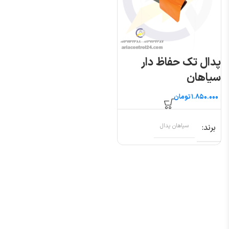
پدال تک حفاظ دار
سپاهان
تومان
برند
سپاهان پدال