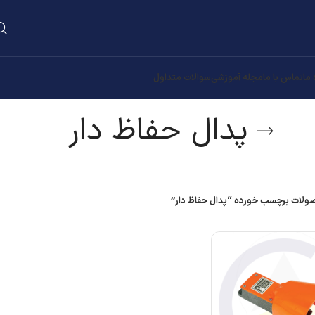
0
۰
تومان
ر