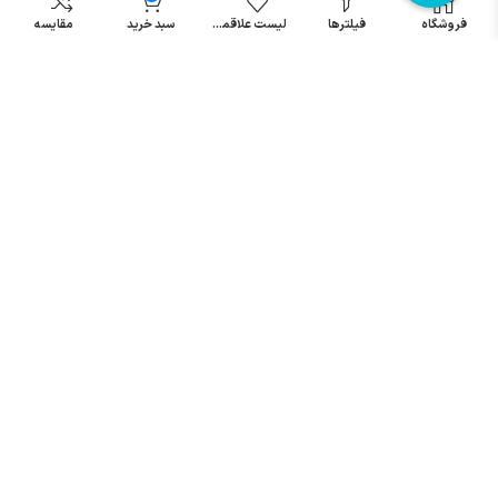
مینیاتوری
فروشگاه
فیلترها
لیست علاقمندی
سبد خرید
مقایسه
خرید میکرو
سوئیچ
خرید پدال
صنعتی
تمامی حقوق مطالب و سایت نزد شرکت اریا کنترل میباشد.
© کليه حقوق مادی و معنوی اين سايت متعلق به فروشگاه آریا کنترل ميباشد
| .
. .
|