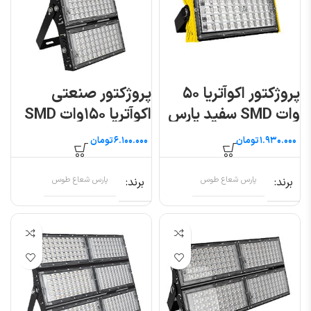
پروژکتور اکوآتریا ۵۰
پروژکتور صنعتی
وات SMD سفید پارس
اکوآتریا ۱۵۰وات SMD
شعاع توس
پارس شعاع توس
تومان
تومان
برند
پارس شعاع طوس
برند
پارس شعاع طوس