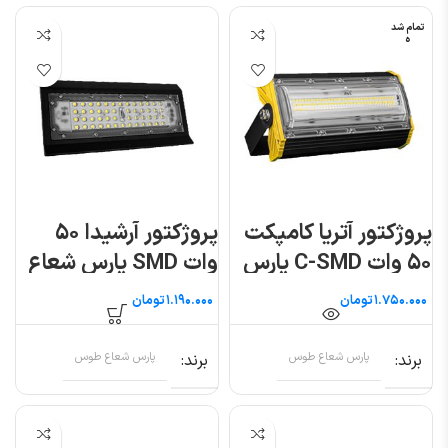
تمام شد
ه
پروژکتور آتریا کامپکت
پروژکتور آرشیدا ۵۰
۵۰ وات C-SMD پارس
وات SMD پارس شعاع
شعاع توس
توس
تومان
تومان
برند
پارس شعاع طوس
برند
پارس شعاع طوس