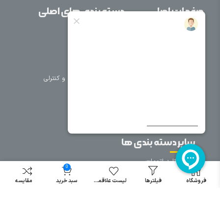
صفحات اصلی
دسته بندی های اصلی
خانه
برق صنعتی
اتوماسیون
درباره ما
تجهیزات تابلویی
تماس با ما
تجهیزات حفاظتی و کنترلی
فروشگاه
روشنایی
سیم و کابل
فریم تابلو
سایر دسته بندی ها
خرید کلید اتومات
0
خرید کنتاکتور
فروشگاه
فیلترها
لیست علاقمندی
سبد خرید
مقایسه
خرید فیوز
مینیاتوری
خرید میکرو
سوئیچ