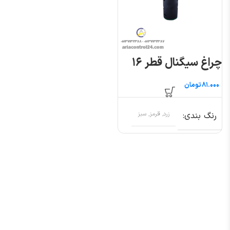
چراغ سیگنال قطر ۱۶
تومان
رنگ بندی
زرد, قرمز, سبز