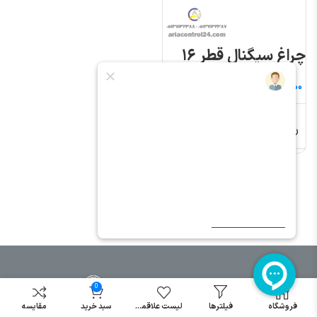
چراغ سیگنال قطر ۱۶
تومان
رنگ بندی
زرد, قرمز, سبز
0
فروشگاه
فیلترها
لیست علاقمندی
سبد خرید
مقایسه