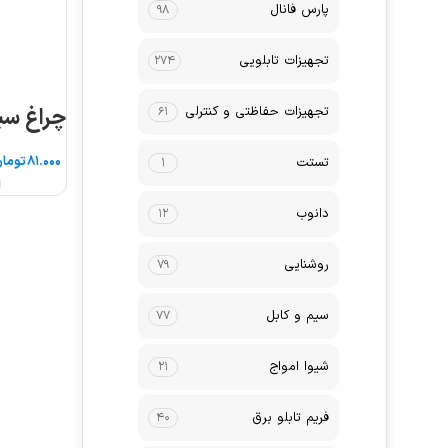
پارس فانال
۹۸
تجهیزات تابلویی
۲۷۴
تجهیزات حفاظتی و کنترلی
چراغ سیگ
۶۱
توما
تستت
۱
ا
دانوب
۱۲
روشنایی
۷۹
سیم و کابل
۷۷
شیوا امواج
۲۱
فریم تابلو برق
۴۰