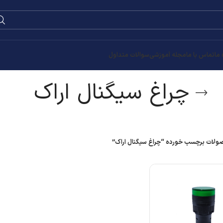
 ما
تماس با ما
مجله آموزشی
سوالات متداول
چراغ سیگنال اراک
لات برچسب خورده “چراغ سیگنال اراک”