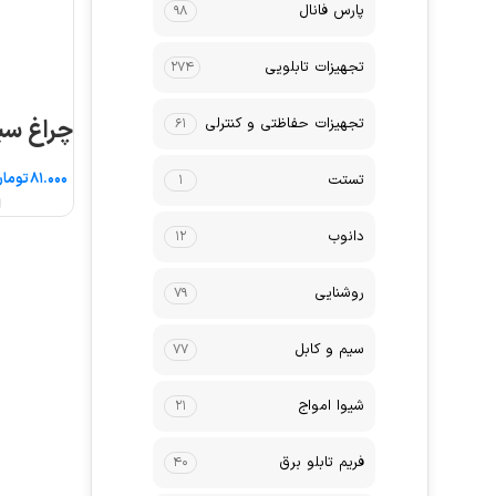
پارس فانال
۹۸
تجهیزات تابلویی
۲۷۴
تجهیزات حفاظتی و کنترلی
چراغ سیگ
۶۱
توما
تستت
۱
ا
دانوب
۱۲
روشنایی
۷۹
سیم و کابل
۷۷
شیوا امواج
۲۱
فریم تابلو برق
۴۰