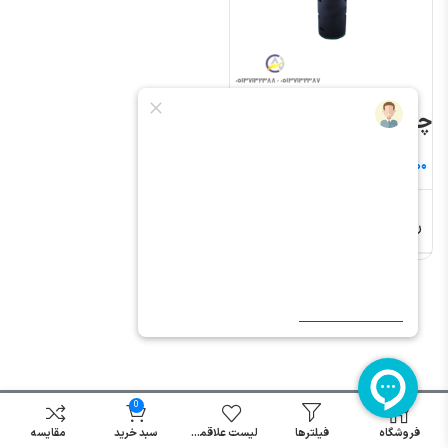
چراغ سیگنال قطر ۱۶
تومان
رنگ بندی
زرد, قرمز, سبز
0
فروشگاه
فیلترها
لیست علاقمندی
سبد خرید
مقایسه