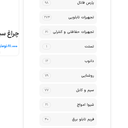
پارس فانال
۹۸
تجهیزات تابلویی
۲۷۴
تجهیزات حفاظتی و کنترلی
چراغ سیگ
۶۱
توما
تستت
۱
ا
دانوب
۱۲
روشنایی
۷۹
سیم و کابل
۷۷
شیوا امواج
۲۱
فریم تابلو برق
۴۰