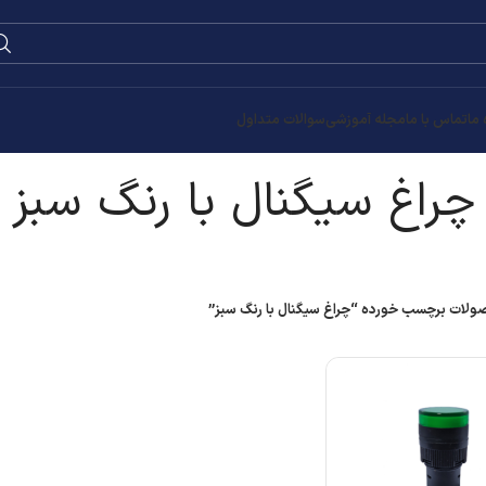
0
۰
تومان
گ سبز