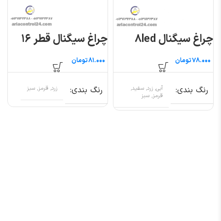
چراغ سیگنال ۸led
چراغ سیگنال قطر ۱۶
تومان
تومان
رنگ بندی
آبی, زرد, سفید,
رنگ بندی
زرد, قرمز, سبز
قرمز, سبز