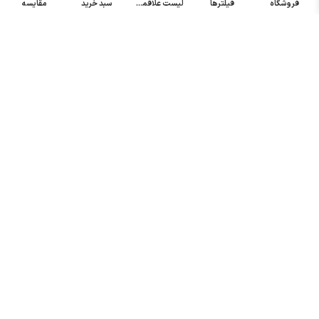
فروشگاه
فیلترها
لیست علاقمندی
سبد خرید
مقایسه
خرید میکرو
سوئیچ
خرید پدال
صنعتی
تمامی حقوق مطالب و سایت نزد شرکت اریا کنترل میباشد.
© کليه حقوق مادی و معنوی اين سايت متعلق به فروشگاه آریا کنترل ميباشد
| .
. .
|