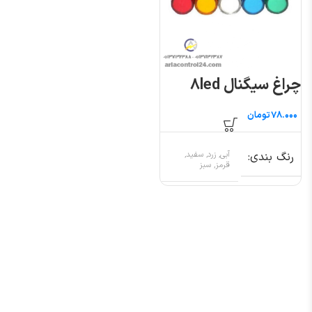
چراغ سیگنال ۸led
تومان
رنگ بندی
آبی, زرد, سفید,
قرمز, سبز