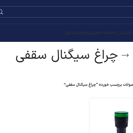
0
۰
تومان
قفی