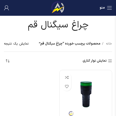
منو
چراغ سیگنال قم
خانه
محصولات برچسب خورده “چراغ سیگنال قم”
نمایش یک نتیجه
نمایش نوار کناری