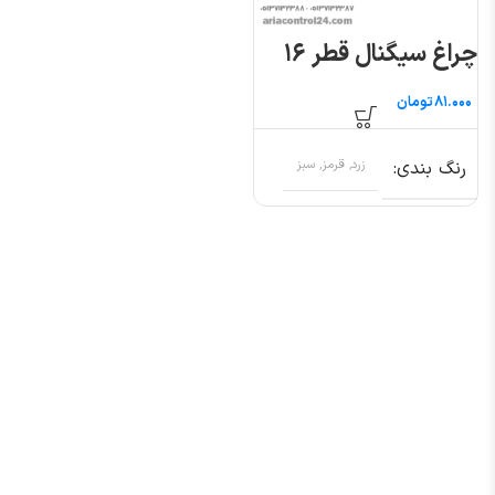
چراغ سیگنال قطر ۱۶
تومان
رنگ بندی
زرد, قرمز, سبز