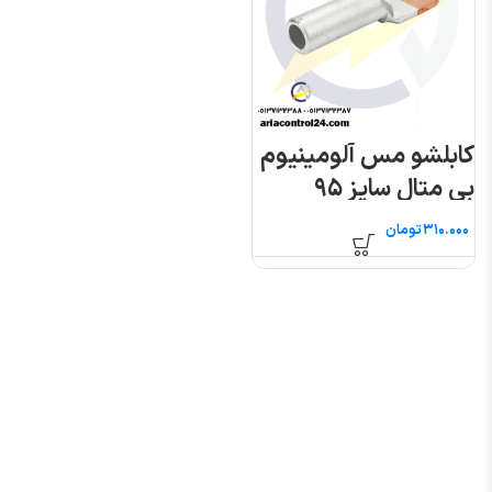
کابلشو مس آلومینیوم
بی متال سایز ۹۵
تومان