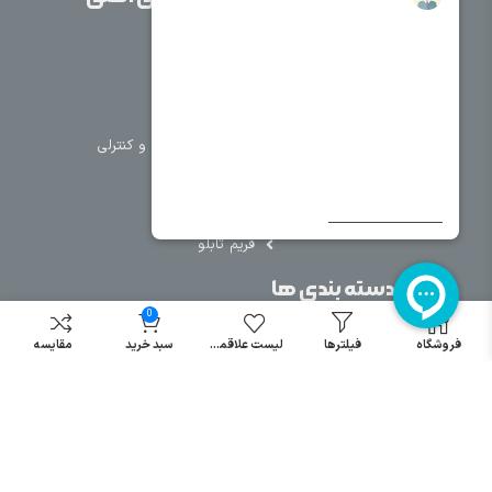
خانه
برق صنعتی
اتوماسیون
درباره ما
تجهیزات تابلویی
تماس با ما
تجهیزات حفاظتی و کنترلی
فروشگاه
روشنایی
سیم و کابل
فریم تابلو
سایر دسته بندی ها
0
خرید کلید اتومات
فروشگاه
فیلترها
لیست علاقمندی
سبد خرید
مقایسه
خرید کنتاکتور
خرید فیوز
مینیاتوری
خرید میکرو
سوئیچ
خرید پدال