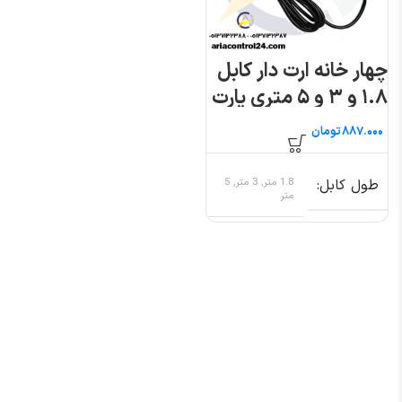
چهار خانه ارت دار کابل
۱.۸ و ۳ و ۵ متری پارت
الکتریک
تومان
طول کابل
1.8 متر, 3 متر, 5
متر