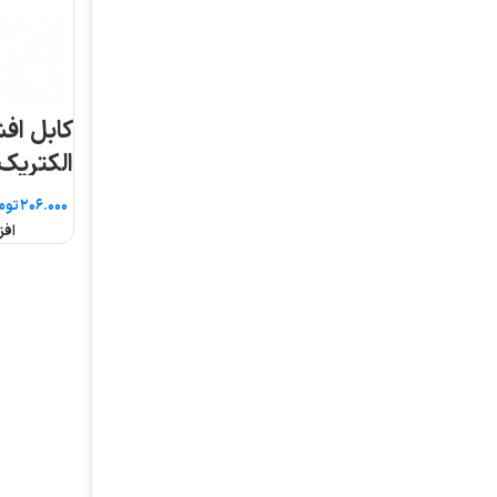
کابل افشان ۱.۵*۴ افلاک
الکتریک خراسان (متری)
تومان
افزودن به سبد خرید