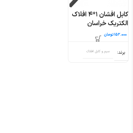
کابل افشان ۱*۴ افلاک
الکتریک خراسان
(متری)
تومان
برند
سیم و کابل افلاک