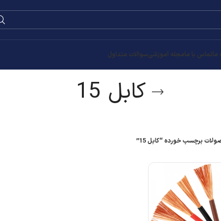
 ما
تماس با ما
مجله آموزشی
سوالات متداول
کابل 15
لات برچسب خورده “کابل 15”