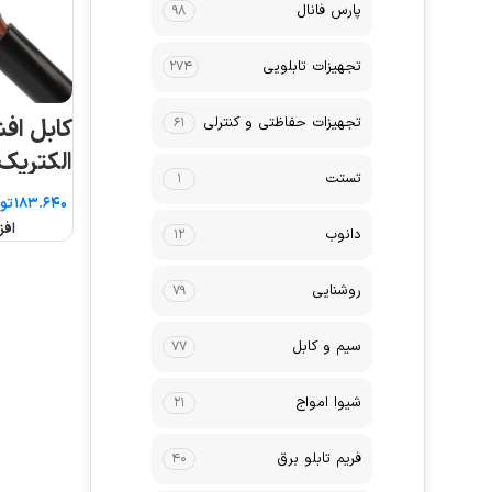
پارس فانال
۹۸
تجهیزات تابلویی
۲۷۴
تجهیزات حفاظتی و کنترلی
۶۱
الکتریک
تستت
۱
تو
افز
دانوب
۱۲
روشنایی
۷۹
سیم و کابل
۷۷
شیوا امواج
۲۱
فریم تابلو برق
۴۰