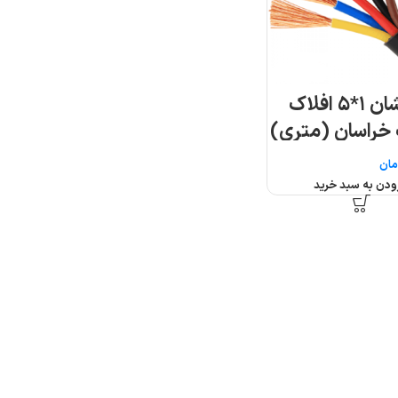
کابل افشان ۱*۵ افلاک
 خراسان (متری)
مان
ودن به سبد خرید