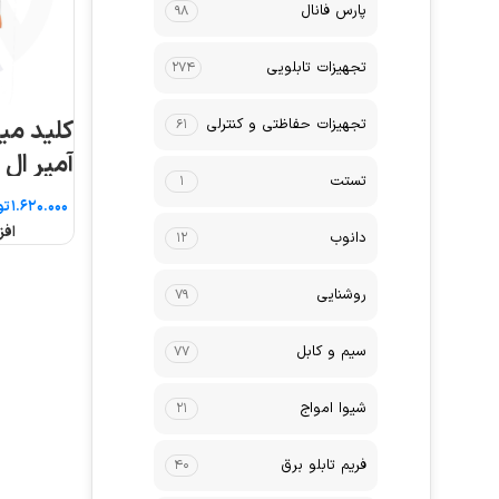
پارس فانال
۹۸
تجهیزات تابلویی
۲۷۴
تجهیزات حفاظتی و کنترلی
۶۱
آمپر ال
تستت
۱
تو
افز
دانوب
۱۲
روشنایی
۷۹
سیم و کابل
۷۷
شیوا امواج
۲۱
فریم تابلو برق
۴۰