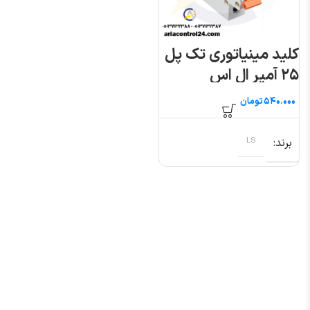
کلید مینیاتوری تک پل
۲۵ آمپر ال اس
تومان
برند
LS